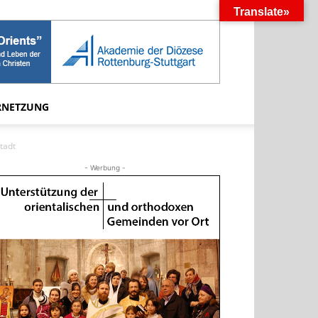
Translate»
RNETZUNG
tadt
- Werbung -