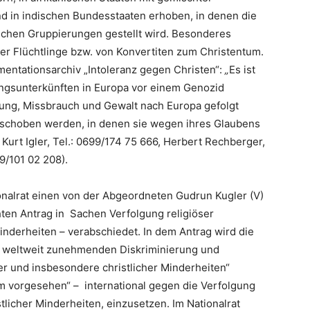
nd in indischen Bundesstaaten erhoben, in denen die
ischen Gruppierungen gestellt wird. Besonderes
her Flüchtlinge bzw. von Konvertiten zum Christentum.
umentationsarchiv „Intoleranz gegen Christen“:
„
Es ist
lingsunterkünften in Europa vor einem Genozid
rung, Missbrauch und Gewalt nach Europa gefolgt
geschoben werden, in denen sie wegen ihres Glaubens
Kurt Igler, Tel.: 0699/174 75 666, Herbert Rechberger,
99/101 02 208).
onalrat einen von der Abgeordneten Gudrun Kugler (V)
n Antrag in Sachen Verfolgung religiöser
inderheiten – verabschiedet. In dem Antrag wird die
 weltweit zunehmenden Diskriminierung und
r und insbesondere christlicher Minderheiten“
m vorgesehen“ – international gegen die Verfolgung
tlicher Minderheiten, einzusetzen. Im Nationalrat