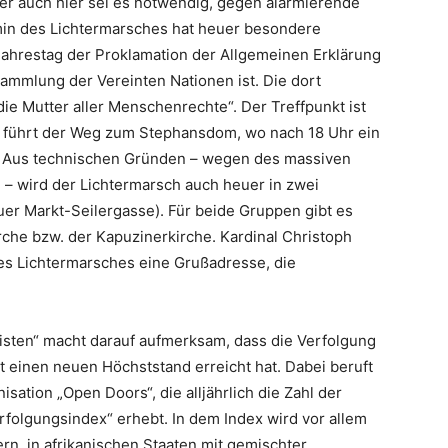
er auch hier sei es notwendig, gegen alarmierende
min des Lichtermarsches hat heuer besondere
Jahrestag der Proklamation der Allgemeinen Erklärung
mmlung der Vereinten Nationen ist. Die dort
„die Mutter aller Menschenrechte“. Der Treffpunkt ist
d führt der Weg zum Stephansdom, wo nach 18 Uhr ein
t. Aus technischen Gründen – wegen des massiven
 – wird der Lichtermarsch auch heuer in zwei
uer Markt-Seilergasse). Für beide Gruppen gibt es
irche bzw. der Kapuzinerkirche. Kardinal Christoph
s Lichtermarsches eine Grußadresse, die
hristen“ macht darauf aufmerksam, dass die Verfolgung
 einen neuen Höchststand erreicht hat. Dabei beruft
isation „Open Doors“, die alljährlich die Zahl der
rfolgungsindex“ erhebt. In dem Index wird vor allem
ern, in afrikanischen Staaten mit gemischter