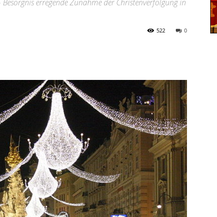
– Besorgnis erregende Zunahme der Christenverfolgung in
522
0