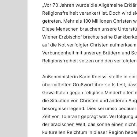
„
Vor 70 Jahren wurde die Allgemeine Erklär
Religionsfreiheit verankert ist. Doch wird s
getreten. Mehr als 100 Millionen Christen 
Diese Menschen brauchen unsere Unterstütz
Wiener Erzbischof brachte seine Dankbarke
auf die Not verfolgter Christen aufmerksa
Verbundenheit mit unseren Brüdern und Sch
Religionsfreiheit setzen und den verfolgte
Außenministerin Karin Kneissl stellte in e
übermittelten Grußwort ihrerseits fest, da
Gewalttaten gegen religiöse Minderheiten m
die Situation von Christen und anderen Ang
besorgniserregend. Dies sei umso bedauerl
Zeit von Toleranz geprägt war. Verfolgung 
der arabischen Welt, das könne einen nich
kulturellen Reichtum in dieser Region bede