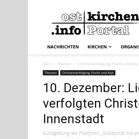
ostkirchen.info
NACHRICHTEN
KIRCHEN
ORGANI
Start
Themen
Christenverfolgung, Flucht und Asyl
Themen
Christenverfolgung, Flucht und Asyl
10. Dezember: Li
verfolgten Christ
Innenstadt
Kundgebung der Plattform „Solidarität mit ve