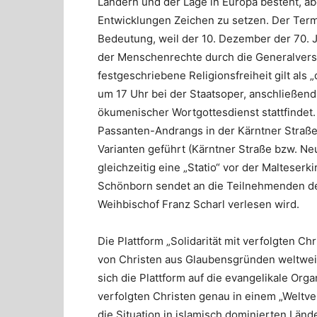
Ländern und der Lage in Europa besteht, ab
Entwicklungen Zeichen zu setzen. Der Ter
Bedeutung, weil der 10. Dezember der 70. 
der Menschenrechte durch die Generalversa
festgeschriebene Religionsfreiheit gilt als 
um 17 Uhr bei der Staatsoper, anschließen
ökumenischer Wortgottesdienst stattfinde
Passanten-Andrangs in der Kärntner Straße
Varianten geführt (Kärntner Straße bzw. Ne
gleichzeitig eine „Statio“ vor der Malteserk
Schönborn sendet an die Teilnehmenden de
Weihbischof Franz Scharl verlesen wird.
Die Plattform „Solidarität mit verfolgten C
von Christen aus Glaubensgründen weltweit
sich die Plattform auf die evangelikale Organ
verfolgten Christen genau in einem „Weltve
die Situation in islamisch dominierten Länd