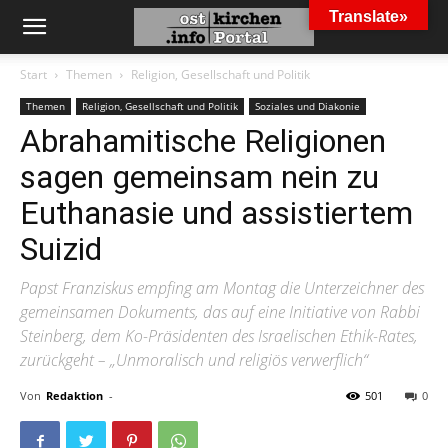
Translate»
Start
Themen
Religion, Gesellschaft und Politik
Themen
Religion, Gesellschaft und Politik
Soziales und Diakonie
Abrahamitische Religionen
sagen gemeinsam nein zu
Euthanasie und assistiertem
Suizid
Papst Franziskus empfing am Montag die Unterzeichner des
gemeinsamen Dokuments, das auf eine Initiative von Rabbi
Steinberg, dem Ko-Präsidenten des Israelischen Ethik-Rates,
zurückgeht – „Unmoralisch und religiös verwerflich“
Von
Redaktion
-
501
0