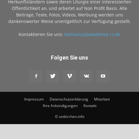
Herkunftsländern sowie deren Liturgie einer interessierten
Öffentlichkeit an, und arbeitet auf Non Profit Basis. Alle
Beiträge, Texte, Fotos, Videos, Werbung werden uns
dankenswerter Weise unentgeltlich zur Verfügung gestellt.
Kontaktieren Sie uns:
latinovic(at)akademie-rs.de
Folgen Sie uns
Impressum
Datenschutzerklärung
Mitarbeit
Ihre Ankündigungen
Kontakt
© ostkirchen.info