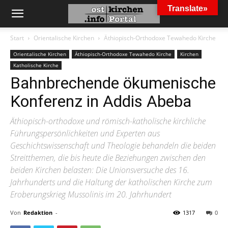
Translate»
Start
Orientalische Kirchen
Äthiopisch-Orthodoxe Tewahedo Kirche
Orientalische Kirchen
Äthiopisch-Orthodoxe Tewahedo Kirche
Kirchen
Katholische Kirche
Bahnbrechende ökumenische
Konferenz in Addis Abeba
Äthiopisch-orthodoxe und römisch-katholische kirchliche
Führungspersönlichkeiten und Experten aus
Geschichtswissenschaft und Theologie behandeln die beiden
Streitthemen, die bis heute die Beziehungen zwischen den
beiden Kirchen belasten: Die Unionsversuche des 16.
Jahrhunderts und die Haltung der katholischen Kirche zum
Eroberungskrieg Mussolinis im 20. Jahrhundert
Von
Redaktion
-
1317
0