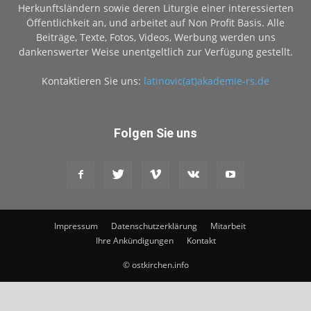
Herkunftsländern sowie deren Liturgie einer interessierten
Öffentlichkeit an, und arbeitet auf Non Profit Basis. Alle
Beiträge, Texte, Fotos, Videos, Werbung werden uns
dankenswerter Weise unentgeltlich zur Verfügung gestellt.
Kontaktieren Sie uns:
latinovic(at)akademie-rs.de
Folgen Sie uns
Impressum
Datenschutzerklärung
Mitarbeit
Ihre Ankündigungen
Kontakt
© ostkirchen.info