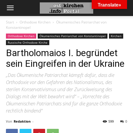
Translate»
Start
Orthodoxe Kirchen
Ökumenisches Patriarchat von
Konstantinopel
Orthodoxe Kirchen
Ökumenisches Patriarchat von Konstantinopel
Kirchen
Russische Orthodoxe Kirche
Bartholomaios I. begründet
sein Eingreifen in der Ukraine
„Das Ökumenische Patriarchat kämpft dafür, dass die
Orthodoxie vor den Gefahren des Nationalismus, des
sterilen Konservativismus und der Zurückweisung des
Dialogs mit der Welt bewahrt wird“ – „Vorrechte des
Ökumenischen Patriarchats sind für die ganze Orthodoxie
rechtlich bindend“
Von
Redaktion
-
599
0