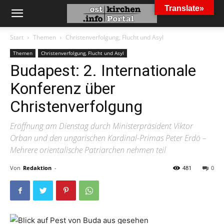
Translate»
Start
Themen
Christenverfolgung, Flucht und Asyl
Themen
Christenverfolgung, Flucht und Asyl
Budapest: 2. Internationale
Konferenz über
Christenverfolgung
Eröffnung am Dienstag durch Ministerpräsident Viktor
Orban und den ungarischen Kardinal-Primas Peter Erdö –
Mehrere orientalische Patriarchen nehmen teil
Von
Redaktion
-
481
0