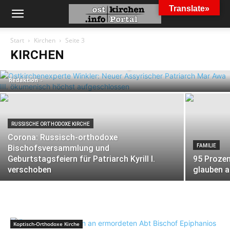
Translate»
ASSYRISCHE KIRCHE DES OSTENS
Ostkirchenexperte Winkler: Neuer
Start
Kirchen
Seite 3
Assyrischer Patriarch Mar Awa III.
KIRCHEN
ökumenisch höchst aufgeschlossen
Redaktion
-
RUSSISCHE ORTHODOXE KIRCHE
Corona: Russisch-orthodoxe
FAMILIE
Bischofsversammlung und
Geburtstagsfeiern für Patriarch Kyrill I.
95 Proze
verschoben
glauben a
Koptisch-Orthodoxe Kirche