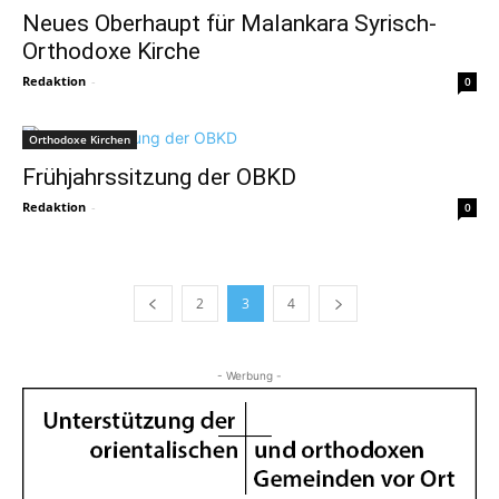
Neues Oberhaupt für Malankara Syrisch-
Orthodoxe Kirche
Redaktion
-
0
Orthodoxe Kirchen
Frühjahrssitzung der OBKD
Redaktion
-
0
2
3
4
- Werbung -