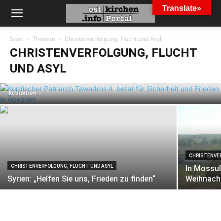
Translate»
Start
Themen
Christenverfolgung, Flucht und Asyl
CHRISTENVERFOLGUNG, FLUCHT
CHRISTENVERFOLGUNG, FLUCHT UND ASYL
Koptischer Patriarch Tawadros II. betet
UND ASYL
für Sicherheit und Frieden in Ägypten
Redaktion
-
CHRISTENVE
CHRISTENVERFOLGUNG, FLUCHT UND ASYL
In Mossul
Syrien: „Helfen Sie uns, Frieden zu finden“
Weihnach