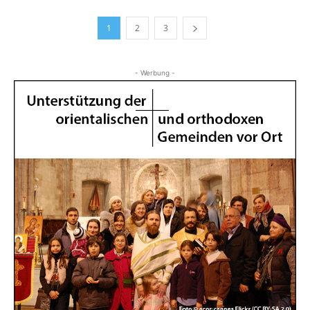
1
2
3
- Werbung -