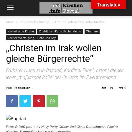
Translate»
Start
Katholische Kirche
Chaldäisch-Katholische Kirche
Katholische Kirche
Chaldäisch-Katholische Kirche
Themen
Christenverfolgung, Flucht und Asyl
„Christen im Irak wollen
gleiche Bürgerrechte“
Früherer Nuntius in Bagdad, Kardinal Filoni, betont die seit
jeher „mäßigende Rolle“ der Christen im Zweistromland
Von
Redaktion
-
419
0
Foto: © DoD photo by Navy Petty Officer 2nd Class Dominique A. Pineiro
(Quelle: Wikimedia; Lizenz: public domain)