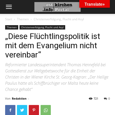
Translate»
Start
Themen
Christenverfolgung, Flucht und Asyl
Themen
Christenverfolgung, Flucht und Asyl
„Diese Flüchtlingspolitik ist
mit dem Evangelium nicht
vereinbar“
Reformierter Landessuperintendent Thomas Hennefeld bei
Gottesdienst zur Weltgebetswoche für die Einheit der
Christen in der Wiener Kirche St. Georg-Kagran: „Der Heilige
Paulus hätte als Schiffbrüchiger vor Malta heute keine
Chance gehabt“
Von
Redaktion
-
721
0