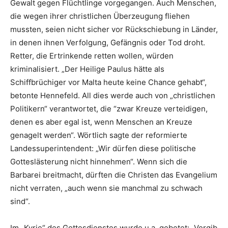
Gewalt gegen Flüchtlinge vorgegangen. Auch Menschen,
die wegen ihrer christlichen Überzeugung fliehen
mussten, seien nicht sicher vor Rückschiebung in Länder,
in denen ihnen Verfolgung, Gefängnis oder Tod droht.
Retter, die Ertrinkende retten wollen, würden
kriminalisiert. „Der Heilige Paulus hätte als
Schiffbrüchiger vor Malta heute keine Chance gehabt“,
betonte Hennefeld. All dies werde auch von „christlichen
Politikern“ verantwortet, die “zwar Kreuze verteidigen,
denen es aber egal ist, wenn Menschen an Kreuze
genagelt werden“. Wörtlich sagte der reformierte
Landessuperintendent: „Wir dürfen diese politische
Gotteslästerung nicht hinnehmen“. Wenn sich die
Barbarei breitmacht, dürften die Christen das Evangelium
nicht verraten, „auch wenn sie manchmal zu schwach
sind“.
Im „Kyrie“ des Gottesdienstes wurde u.a. gebetet: „Vergib