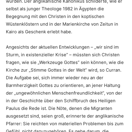
wurden. Der anglikanische Kanonikus schilderte, wie er
selbst als junger Theologe 1982 in Ägypten die
Begegnung mit den Christen in den koptischen
Wüstenklöstern und in der Marienkirche von Zeitun in
Kairo als Geschenk erlebt habe.
Angesichts der aktuellen Entwicklungen – „wir sind im
Sturm, in existenzieller Krise” – müssten sich Christen
fragen, wie sie „Werkzeuge Gottes” sein können, wie die
Kirche zur „Stimme Gottes in der Welt” wird, so Curran.
Die Aufgabe sei, sich immer wieder neu an der
Barmherzigkeit Gottes zu orientieren, an jener Haltung
der „ungewöhnlichen Menschenfreundlichkeit”, von der
in der Geschichte über den Schiffbruch des Heiligen
Paulus die Rede ist. Die Nöte, denen die Migranten
ausgesetzt sind, seien groß, erinnerte der anglikanische
Pfarrer: Sie reichten von materiellen Problemen bis zum
Gefühl, nicht dazuzugehören. Es gehe darum, die