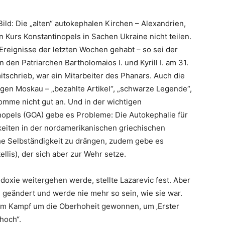
ild: Die „alten“ autokephalen Kirchen – Alexandrien,
 Kurs Konstantinopels in Sachen Ukraine nicht teilen.
reignisse der letzten Wochen gehabt – so sei der
 den Patriarchen Bartholomaios I. und Kyrill I. am 31.
itschrieb, war ein Mitarbeiter des Phanars. Auch die
gen Moskau – „bezahlte Artikel“, „schwarze Legende“,
mme nicht gut an. Und in der wichtigen
opels (GOA) gebe es Probleme: Die Autokephalie für
keiten in der nordamerikanischen griechischen
iche Selbständigkeit zu drängen, zudem gebe es
llis), der sich aber zur Wehr setze.
odoxie weitergehen werde, stellte Lazarevic fest. Aber
h geändert und werde nie mehr so sein, wie sie war.
t im Kampf um die Oberhoheit gewonnen, um ‚Erster
 hoch“.