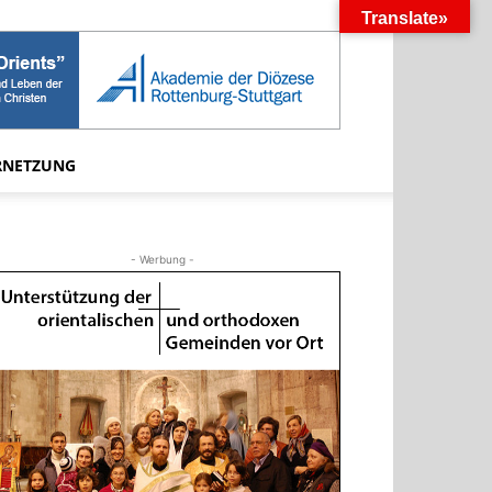
Translate»
RNETZUNG
- Werbung -