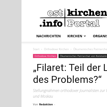
ostkirchen.info
NACHRICHTEN
KIRCHEN
ORGANI
Start
Orthodoxe Kirchen
Ökumenisches Patriarcha
Orthodoxe Kirchen
Ökumenisches Patriarchat von Konstant
„Filaret: Teil de
des Problems?“
Stellungnahmen orthodoxer Journalisten zur 
und Moskau
Von
Redaktion
-