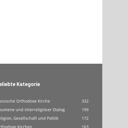
eliebte Kategorie
ussische Orthodoxe Kirche
332
kumene und Interreligiöser Dialog
199
ligion, Gesellschaft und Politik
172
rthodoxe Kirchen
163