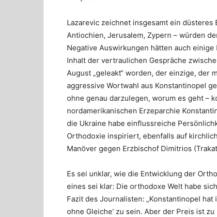
Lazarevic zeichnet insgesamt ein düsteres B
Antiochien, Jerusalem, Zypern – würden den
Negative Auswirkungen hätten auch einige E
Inhalt der vertraulichen Gespräche zwischen
August „geleakt“ worden, der einzige, der m
aggressive Wortwahl aus Konstantinopel ge
ohne genau darzulegen, worum es geht – ko
nordamerikanischen Erzeparchie Konstantin
die Ukraine habe einflussreiche Persönlich
Orthodoxie inspiriert, ebenfalls auf kirchl
Manöver gegen Erzbischof Dimitrios (Trakate
Es sei unklar, wie die Entwicklung der Orth
eines sei klar: Die orthodoxe Welt habe sic
Fazit des Journalisten: „Konstantinopel ha
ohne Gleiche‘ zu sein. Aber der Preis ist zu