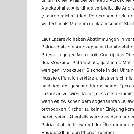
ukrainischen Präsidenten Petro Poroschen
Autokephalie. Allerdings verbleibt die Andre
„stauropegialer“ (dem Patriarchen direkt unt
weiterhin als Museum in ukrainischem Staa
Laut Lazarevic haben Abstimmungen in ver
Patriarchats die Autokephalie klar abgelehn
Priestern gegen Metropolit Onufrij, das O
des Moskauer Patriarchats, gestimmt. Metrop
wenigen „Moskauer“ Bischöfe in der Ukrain
musste öffentlich erklären, dass er sich nie
nachdem der gesamte Klerus seiner Eparch
Lazarevic verwies darauf, dass das ukrainis
wenn es zwischen dem sogenannten „Kiewer
orthodoxen Kirche“ zu keiner Einigung ko
bereit seien. Allenfalls würde es dann nur
Patriarchats in Kiew und der Übereignung 
Hauptstadt an den Phanar kommen.