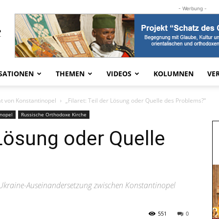
- Werbung -
SATIONEN
THEMEN
VIDEOS
KOLUMNEN
VE
t von Konstantinopel
„Filaret: Teil der Lösung oder Quelle des Problems?“
inopel
Russische Orthodoxe Kirche
r Lösung oder Quelle
Ukraine-Auseinandersetzung zwischen Konstantinopel
551
0