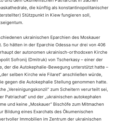
ko und dem Ökumenischen Patriarchat in Sachen
askathedrale, die künftig als konstantinopolitanischer
erstellter) Stützpunkt in Kiew fungieren soll,
tseigentum.
schiedenen ukrainischen Eparchien des Moskauer
t. So hätten in der Eparchie Odessa nur drei von 406
berhaupt der autonomen ukrainisch-orthodoxen Kirche
olit Sofronij (Dmitruk) von Tscherkasy – einer der
e, der die Autokephalie-Bewegung unterstützt hatte –
 „der selben Kirche wie Filaret“ anschließen würde,
ie gegen die Autokephalie Stellung genommen hatte.
che „Vereinigungskonzil“ zum Scheitern verurteilt sei,
 Patriachat“ und der „ukrainischen autokephalen
mme und keine „Moskauer“ Bischöfe zum Mitmachen
 zur Bildung eines Exarchats des Ökumenischen
wertvoller Immobilien im Zentrum der ukrainischen