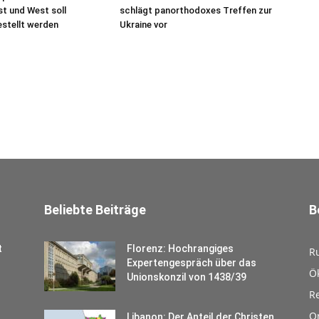
t und West soll
schlägt panorthodoxes Treffen zur
stellt werden
Ukraine vor
Beliebte Beiträge
B
t
Florenz: Hochrangiges
R
Expertengespräch über das
Ö
Unionskonzil von 1438/39
Re
O
Libanon: Der Anteil der Christen