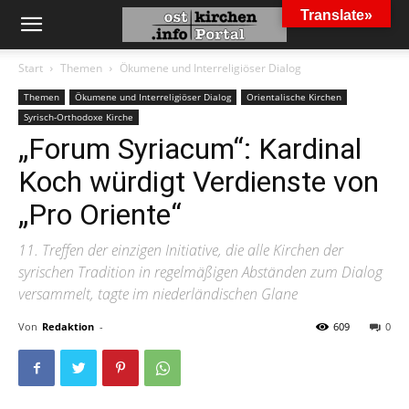
Translate»
Start
Themen
Ökumene und Interreligiöser Dialog
Themen
Ökumene und Interreligiöser Dialog
Orientalische Kirchen
Syrisch-Orthodoxe Kirche
„Forum Syriacum“: Kardinal
Koch würdigt Verdienste von
„Pro Oriente“
11. Treffen der einzigen Initiative, die alle Kirchen der
syrischen Tradition in regelmäßigen Abständen zum Dialog
versammelt, tagte im niederländischen Glane
Von
Redaktion
-
609
0