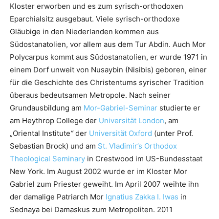
Kloster erworben und es zum syrisch-orthodoxen
Eparchialsitz ausgebaut. Viele syrisch-orthodoxe
Gläubige in den Niederlanden kommen aus
Südostanatolien, vor allem aus dem Tur Abdin. Auch Mor
Polycarpus kommt aus Südostanatolien, er wurde 1971 in
einem Dorf unweit von Nusaybin (Nisibis) geboren, einer
für die Geschichte des Christentums syrischer Tradition
überaus bedeutsamen Metropole. Nach seiner
Grundausbildung am
Mor-Gabriel-Seminar
studierte er
am Heythrop College der
Universität London
, am
„Oriental Institute
“
der
Universität Oxford
(unter Prof.
Sebastian Brock) und am
St. Vladimir’s Orthodox
Theological Seminary
in Crestwood im US-Bundesstaat
New York. Im August 2002 wurde er im Kloster Mor
Gabriel zum Priester geweiht. Im April 2007 weihte ihn
der damalige Patriarch Mor
Ignatius Zakka I. Iwas
in
Sednaya bei Damaskus zum Metropoliten. 2011