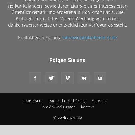
Herkunftsländern sowie deren Liturgie einer interessierten
Öffentlichkeit an, und arbeitet auf Non Profit Basis. Alle
Beiträge, Texte, Fotos, Videos, Werbung werden uns
dankenswerter Weise unentgeltlich zur Verfügung gestellt.
Kontaktieren Sie uns:
latinovic(at)akademie-rs.de
Folgen Sie uns
Impressum
Datenschutzerklärung
Mitarbeit
Ihre Ankündigungen
Kontakt
© ostkirchen.info