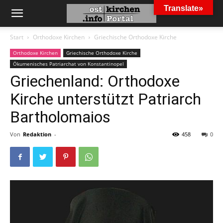
Translate»
Start
Orthodoxe Kirchen
Griechische Orthodoxe Kirche
Orthodoxe Kirchen
Griechische Orthodoxe Kirche
Ökumenisches Patriarchat von Konstantinopel
Griechenland: Orthodoxe
Kirche unterstützt Patriarch
Bartholomaios
Von
Redaktion
-
458
0