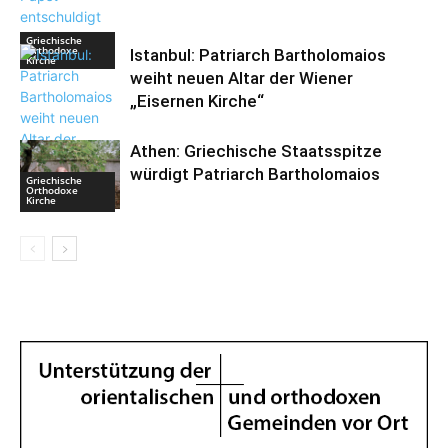
Griechische
Orthodoxe
Istanbul: Patriarch Bartholomaios
Kirche
weiht neuen Altar der Wiener
„Eisernen Kirche“
Athen: Griechische Staatsspitze
würdigt Patriarch Bartholomaios
Griechische
Bulgarische
Orthodoxe
Orthodoxe
Kirche
Kirche