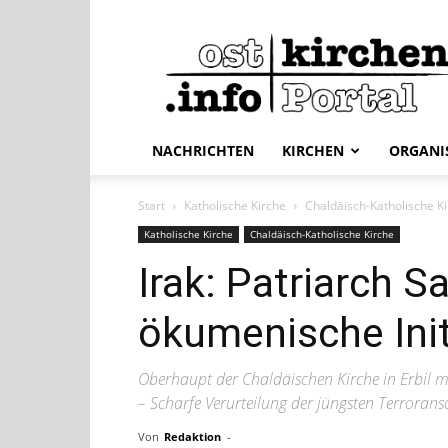
ostkirchen.info
NACHRICHTEN
KIRCHEN
ORGANI
Start
Katholische Kirche
Chaldäisch-Katholische K
Katholische Kirche
Chaldäisch-Katholische Kirche
Irak: Patriarch S
ökumenische Init
Oberhaupt der Chaldäischen Kirche in Erbil m
– Scharfe Verurteilung der jüngsten Terrorans
Von
Redaktion
-