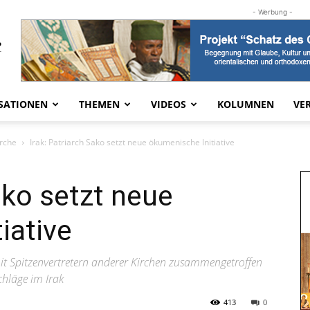
- Werbung -
SATIONEN
THEMEN
VIDEOS
KOLUMNEN
VE
irche
Irak: Patriarch Sako setzt neue ökumenische Initiative
ako setzt neue
iative
it Spitzenvertretern anderer Kirchen zusammengetroffen
chläge im Irak
413
0