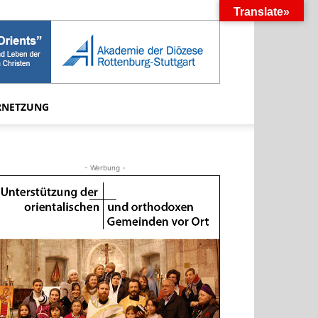
Translate»
RNETZUNG
- Werbung -