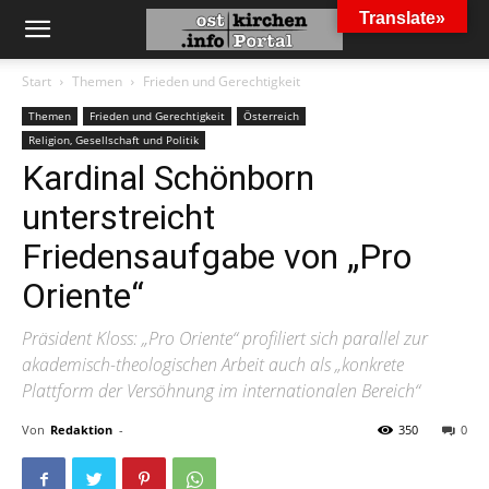
Translate»
Start
Themen
Frieden und Gerechtigkeit
Themen
Frieden und Gerechtigkeit
Österreich
Religion, Gesellschaft und Politik
Kardinal Schönborn
unterstreicht
Friedensaufgabe von „Pro
Oriente“
Präsident Kloss: „Pro Oriente“ profiliert sich parallel zur
akademisch-theologischen Arbeit auch als „konkrete
Plattform der Versöhnung im internationalen Bereich“
Von
Redaktion
-
350
0