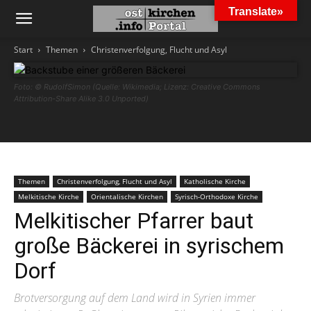
Translate»
Start
Themen
Christenverfolgung, Flucht und Asyl
Foto: © RudolfSimon (Quelle: Wikimedia; Lizenz: Creative Commons
Attribution-Share Alike 3.0 Unported)
Themen
Christenverfolgung, Flucht und Asyl
Katholische Kirche
Melkitische Kirche
Orientalische Kirchen
Syrisch-Orthodoxe Kirche
Melkitischer Pfarrer baut
große Bäckerei in syrischem
Dorf
Brotversorgung auf dem Land wird in Syrien immer