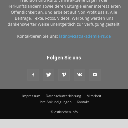
Tradition und Kultur, ihre aktuelle Lage in den
Herkunftsländern sowie deren Liturgie einer interessierten
Öffentlichkeit an, und arbeitet auf Non Profit Basis. Alle
Beiträge, Texte, Fotos, Videos, Werbung werden uns
dankenswerter Weise unentgeltlich zur Verfügung gestellt.
Kontaktieren Sie uns:
latinovic(at)akademie-rs.de
Folgen Sie uns
Impressum
Datenschutzerklärung
Mitarbeit
Ihre Ankündigungen
Kontakt
© ostkirchen.info