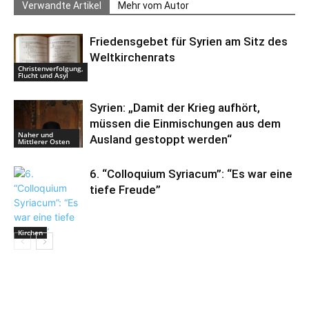
Verwandte Artikel
Mehr vom Autor
Friedensgebet für Syrien am Sitz des
Weltkirchenrats
Christenverfolgung,
Flucht und Asyl
Syrien: „Damit der Krieg aufhört,
müssen die Einmischungen aus dem
Naher und
Ausland gestoppt werden“
Mittlerer Osten
6. “Colloquium Syriacum”: “Es war eine
tiefe Freude”
Kirchen