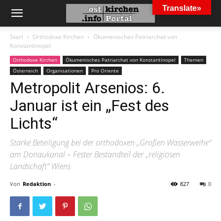
Translate»
Start
Orthodoxe Kirchen
Ökumenisches Patriarchat von
Konstantinopel
Orthodoxe Kirchen
Ökumenisches Patriarchat von Konstantinopel
Themen
Österreich
Organisationen
Pro Oriente
Metropolit Arsenios: 6.
Januar ist ein „Fest des
Lichts“
Starke Beteiligung bei der orthodoxen „Großen Wasserweihe“
am Donaukanal – Fester Bestandteil der „religiösen
Landschaft“ Wiens
Von
Redaktion
-
827
0