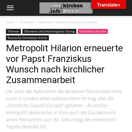
Translate»
Start
Themen
Ökumene und Interreligiöser Dialog
Themen
Ökumene und Interreligiöser Dialog
Orthodoxe Kirchen
Russische Orthodoxe Kirche
Metropolit Hilarion erneuerte
vor Papst Franziskus
Wunsch nach kirchlicher
Zusammenarbeit
Der Leiter des Außenamts des Moskauer Patriarchats hatte
zuvor in London einen vielbeachteten Vortrag über die
„Christliche Zukunft Europas“ gehalten – Russischer
Metropolit überbrachte in Rom auch die Glückwünsche
seines Patriarchen zum 90. Geburtstag des emeritierten
Papstes Benedikt XVI.