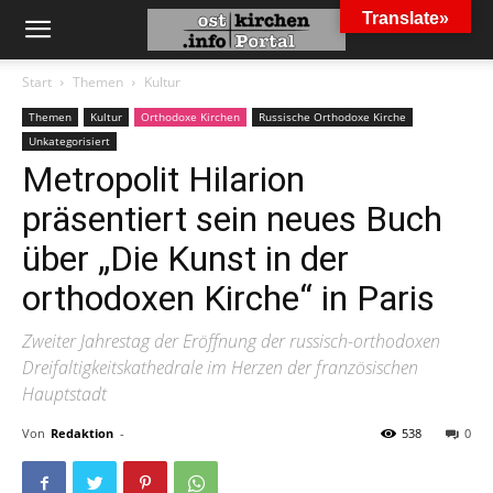
Translate»
Start
Themen
Kultur
Themen
Kultur
Orthodoxe Kirchen
Russische Orthodoxe Kirche
Unkategorisiert
Metropolit Hilarion
präsentiert sein neues Buch
über „Die Kunst in der
orthodoxen Kirche“ in Paris
Zweiter Jahrestag der Eröffnung der russisch-orthodoxen
Dreifaltigkeitskathedrale im Herzen der französischen
Hauptstadt
Von
Redaktion
-
538
0