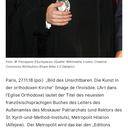
Foto: © Υπουργείο Εξωτερικών (Quelle: Wikimedia, Lizenz: Creative
Commons Attribution-Share Alike 2.0 Generic)
Paris, 27.11.18 (poi) „Bild des Unsichtbaren. Die Kunst in
der orthodoxen Kirche“ (Image de l’Invisible. L’Art dans
l’Eglise Orthodoxe) lautet der Titel des neuesten
französischsprachigen Buches des Leiters des
Außenamtes des Moskauer Patriarchats (und Rektors des
St. Kyrill-und-Method-Instituts), Metropolit Hilarion
(Alfejew). Der Metropolit wird das bei den „Editions