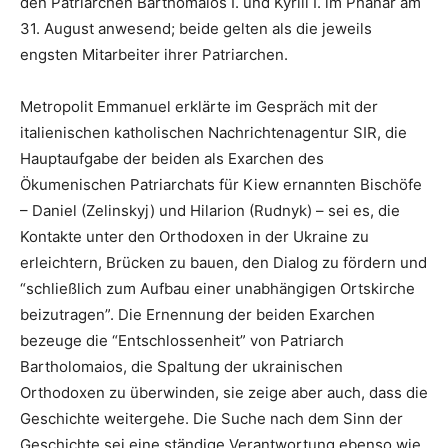
den Patriarchen Barthomaios I. und Kyrill I. im Phanar am
31. August anwesend; beide gelten als die jeweils
engsten Mitarbeiter ihrer Patriarchen.
Metropolit Emmanuel erklärte im Gespräch mit der
italienischen katholischen Nachrichtenagentur SIR, die
Hauptaufgabe der beiden als Exarchen des
Ökumenischen Patriarchats für Kiew ernannten Bischöfe
– Daniel (Zelinskyj) und Hilarion (Rudnyk) – sei es, die
Kontakte unter den Orthodoxen in der Ukraine zu
erleichtern, Brücken zu bauen, den Dialog zu fördern und
“schließlich zum Aufbau einer unabhängigen Ortskirche
beizutragen”. Die Ernennung der beiden Exarchen
bezeuge die “Entschlossenheit” von Patriarch
Bartholomaios, die Spaltung der ukrainischen
Orthodoxen zu überwinden, sie zeige aber auch, dass die
Geschichte weitergehe. Die Suche nach dem Sinn der
Geschichte sei eine ständige Verantwortung ebenso wie