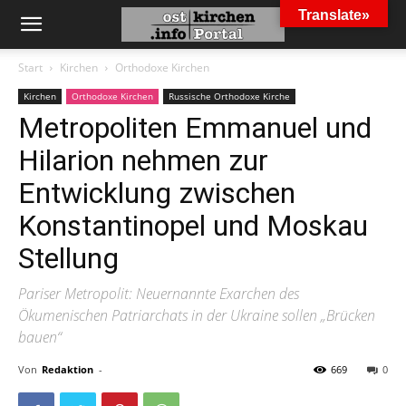
Translate»
Start
Kirchen
Orthodoxe Kirchen
Kirchen
Orthodoxe Kirchen
Russische Orthodoxe Kirche
Metropoliten Emmanuel und
Hilarion nehmen zur
Entwicklung zwischen
Konstantinopel und Moskau
Stellung
Pariser Metropolit: Neuernannte Exarchen des
Ökumenischen Patriarchats in der Ukraine sollen „Brücken
bauen“
Von
Redaktion
-
669
0