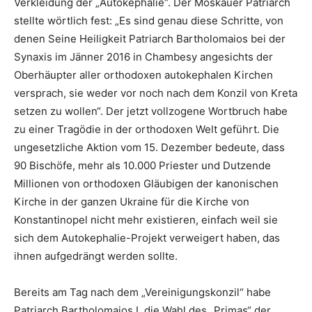
Verkleidung der „Autokephalie“. Der Moskauer Patriarch
stellte wörtlich fest: „Es sind genau diese Schritte, von
denen Seine Heiligkeit Patriarch Bartholomaios bei der
Synaxis im Jänner 2016 in Chambesy angesichts der
Oberhäupter aller orthodoxen autokephalen Kirchen
versprach, sie weder vor noch nach dem Konzil von Kreta
setzen zu wollen“. Der jetzt vollzogene Wortbruch habe
zu einer Tragödie in der orthodoxen Welt geführt. Die
ungesetzliche Aktion vom 15. Dezember bedeute, dass
90 Bischöfe, mehr als 10.000 Priester und Dutzende
Millionen von orthodoxen Gläubigen der kanonischen
Kirche in der ganzen Ukraine für die Kirche von
Konstantinopel nicht mehr existieren, einfach weil sie
sich dem Autokephalie-Projekt verweigert haben, das
ihnen aufgedrängt werden sollte.
Bereits am Tag nach dem „Vereinigungskonzil“ habe
Patriarch Bartholomaios I. die Wahl des „Primas“ der