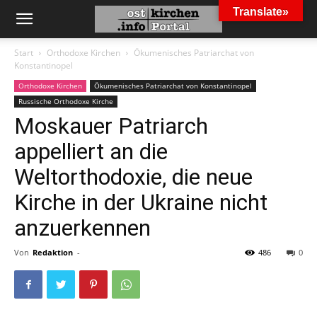
Translate»
Start
Orthodoxe Kirchen
Ökumenisches Patriarchat von
Konstantinopel
Orthodoxe Kirchen
Ökumenisches Patriarchat von Konstantinopel
Russische Orthodoxe Kirche
Moskauer Patriarch
appelliert an die
Weltorthodoxie, die neue
Kirche in der Ukraine nicht
anzuerkennen
Von
Redaktion
-
486
0