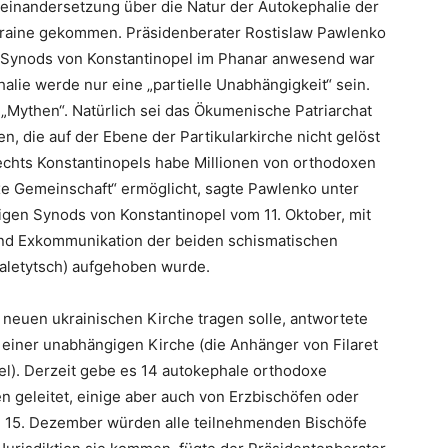
seinandersetzung über die Natur der Autokephalie der
raine gekommen. Präsidenberater Rostislaw Pawlenko
n Synods von Konstantinopel im Phanar anwesend war
lie werde nur eine „partielle Unabhängigkeit“ sein.
„Mythen“. Natürlich sei das Ökumenische Patriarchat
en, die auf der Ebene der Partikularkirche nicht gelöst
chts Konstantinopels habe Millionen von orthodoxen
xe Gemeinschaft“ ermöglicht, sagte Pawlenko unter
gen Synods von Konstantinopel vom 11. Oktober, mit
und Exkommunikation der beiden schismatischen
Maletytsch) aufgehoben wurde.
 neuen ukrainischen Kirche tragen solle, antwortete
 einer unabhängigen Kirche (die Anhänger von Filaret
el). Derzeit gebe es 14 autokephale orthodoxe
n geleitet, einige aber auch von Erzbischöfen oder
m 15. Dezember würden alle teilnehmenden Bischöfe