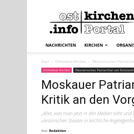
ostkirchen.info
NACHRICHTEN
KIRCHEN
ORGANI
Start
Orthodoxe Kirchen
Ökumenisches Patriarcha
Orthodoxe Kirchen
Ökumenisches Patriarchat von Konstant
Moskauer Patriar
Kritik an den Vo
„Alles, was man jetzt in den Medien sieht und l
ukrainischen Staates in kirchliche Angelegenhe
Von
Redaktion
-