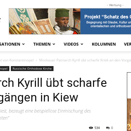
- Werbung -
SATIONEN
THEMEN
VIDEOS
KOLUMNEN
VE
t von Konstantinopel
Moskauer Patriarch Kyrill übt scharfe Kritik an den Vorg
inopel
Russische Orthodoxe Kirche
ch Kyrill übt scharfe
rgängen in Kiew
iest, bezeugt eine beispiellose Einmischung des
iten“
534
0