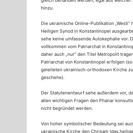
gleich behandelt werden, egal aus welcher 
hinzu.
Die ukrainische Online-Publikation „Westi“
Heiligen Synod in Konstantinopel ausgearbe
sehe keine umfassende Autokephalie vor. D
vollkommen vom Patriarchat in Konstantino
daher auch „nur“ den Titel Metropolit trag
Patriarchat von Konstantinopel erfolgen (so 
geleiteten ukrainisch-orthodoxen Kirche z
geschehe).
Der Statutenentwurf sehe außerdem vor, d
allen wichtigen Fragen den Phanar konsult
nicht begründet werden.
Von hoher symbolischer Bedeutung sei au
ukrainische Kirche den Chrisam (das heilig