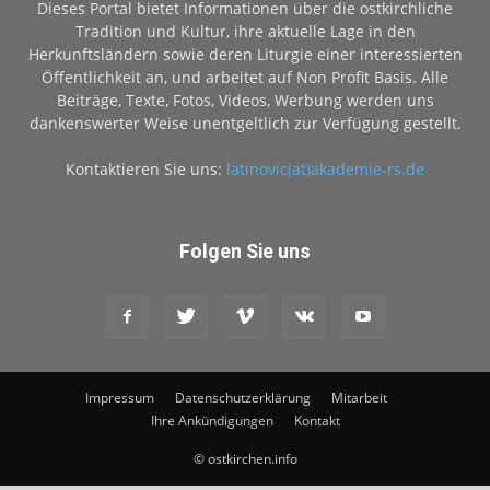
Dieses Portal bietet Informationen über die ostkirchliche
Tradition und Kultur, ihre aktuelle Lage in den
Herkunftsländern sowie deren Liturgie einer interessierten
Öffentlichkeit an, und arbeitet auf Non Profit Basis. Alle
Beiträge, Texte, Fotos, Videos, Werbung werden uns
dankenswerter Weise unentgeltlich zur Verfügung gestellt.
Kontaktieren Sie uns:
latinovic(at)akademie-rs.de
Folgen Sie uns
Impressum
Datenschutzerklärung
Mitarbeit
Ihre Ankündigungen
Kontakt
© ostkirchen.info