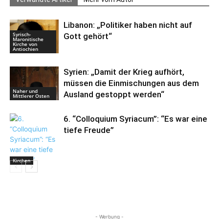
Libanon: „Politiker haben nicht auf
Syrisch-
Gott gehört“
Maronitische
Kirche von
Antiochien
Syrien: „Damit der Krieg aufhört,
müssen die Einmischungen aus dem
Naher und
Ausland gestoppt werden“
Mittlerer Osten
6. “Colloquium Syriacum”: “Es war eine
tiefe Freude”
Kirchen
- Werbung -