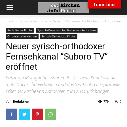
Translate»
Start
Katholische Kirche
Syrisch-Maronitische Kirche von Antiochien
Katholische Kirche
Syrisch-Maronitische Kirche von Antiochien
Orientalische Kirchen
Syrisch-Orthodoxe Kirche
Neuer syrisch-orthodoxer
Fernsehkanal “Suboro TV”
eröffnet
Patriarch Mor Ignatius Aphrem II.: Der neue Kanal soll die
“gute Nachricht” verbreiten und das “authentische spirituelle
Erbe” der Kirche von Antiochien zum Ausdruck bringen
Von
Redaktion
-
779
0