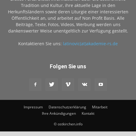
Tradition und Kultur, ihre aktuelle Lage in den
Herkunftsländern sowie deren Liturgie einer interessierten
Öffentlichkeit an, und arbeitet auf Non Profit Basis. Alle
Beiträge, Texte, Fotos, Videos, Werbung werden uns
dankenswerter Weise unentgeltlich zur Verfügung gestellt.
Kontaktieren Sie uns:
latinovic(at)akademie-rs.de
Folgen Sie uns
Impressum
Datenschutzerklärung
Mitarbeit
Ihre Ankündigungen
Kontakt
© ostkirchen.info