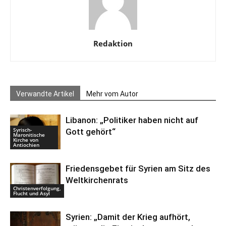
Redaktion
Verwandte Artikel
Mehr vom Autor
Libanon: „Politiker haben nicht auf
Syrisch-
Gott gehört“
Maronitische
Kirche von
Antiochien
Friedensgebet für Syrien am Sitz des
Weltkirchenrats
Christenverfolgung,
Flucht und Asyl
Syrien: „Damit der Krieg aufhört,