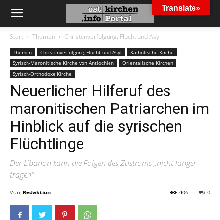
Translate»
Start
Themen
Christenverfolgung, Flucht und Asyl
Themen
Christenverfolgung, Flucht und Asyl
Katholische Kirche
Syrisch-Maronitische Kirche von Antiochien
Orientalische Kirchen
Syrisch-Orthodoxe Kirche
Neuerlicher Hilferuf des
maronitischen Patriarchen im
Hinblick auf die syrischen
Flüchtlinge
Der Libanon kann die Folgen des Zustroms „nicht länger
tragen“
Von
Redaktion
-
406
0