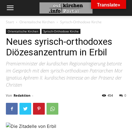
Translate»
Start
Orientalische Kirchen
Syrisch-Orthodoxe Kirche
Orientalische Kirchen
Syrisch-Orthodoxe Kirche
Neues syrisch-orthodoxes
Diözesanzentrum in Erbil
Premierminister der kurdischen Regionalregierung betonte
im Gespräch mit dem syrisch-orthodoxen Patriarchen Mor
Ignatius Aphrem II. kurdisches Interesse an der Präsenz der
Christen
Von
Redaktion
-
454
0