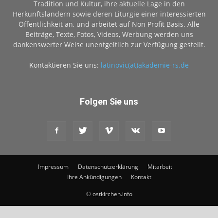
Tradition und Kultur, ihre aktuelle Lage in den
Herkunftsländern sowie deren Liturgie einer interessierten
Öffentlichkeit an, und arbeitet auf Non Profit Basis. Alle
Beiträge, Texte, Fotos, Videos, Werbung werden uns
dankenswerter Weise unentgeltlich zur Verfügung gestellt.
Kontaktieren Sie uns:
latinovic(at)akademie-rs.de
Folgen Sie uns
Impressum
Datenschutzerklärung
Mitarbeit
Ihre Ankündigungen
Kontakt
© ostkirchen.info