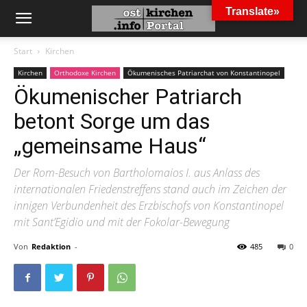
Translate»
Start
Kirchen
Kirchen
Orthodoxe Kirchen
Ökumenisches Patriarchat von Konstantinopel
Ökumenischer Patriarch
betont Sorge um das
„gemeinsame Haus“
Der Rom-Besuch von Bartholomaios I. aus Anlass des
internationalen Friedenstreffens stand auch im Zeichen der
innigen Verbundenheit des Erzbischofs von Konstantinopel
mit Sant’Egidio und mit der Fokolar-Bewegung
Von
Redaktion
-
485
0