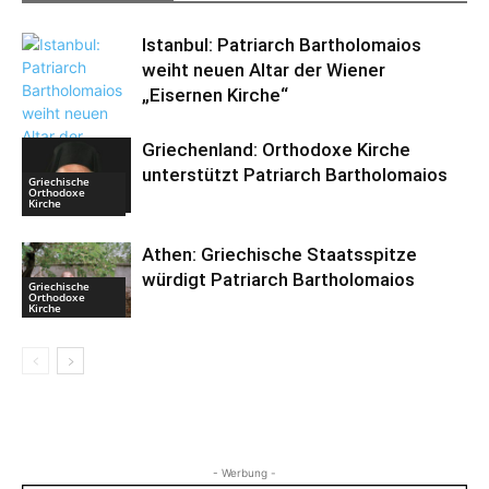
Istanbul: Patriarch Bartholomaios
weiht neuen Altar der Wiener
„Eisernen Kirche“
Griechenland: Orthodoxe Kirche
unterstützt Patriarch Bartholomaios
Griechische
Bulgarische
Orthodoxe
Orthodoxe
Kirche
Kirche
Athen: Griechische Staatsspitze
würdigt Patriarch Bartholomaios
Griechische
Orthodoxe
Kirche
- Werbung -