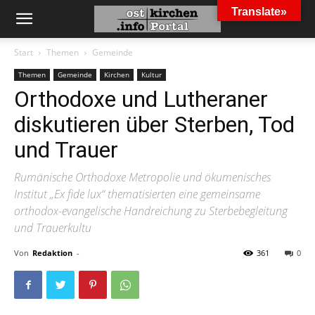
Translate»
Start
Themen
Gemeinde
Themen
Gemeinde
Kirchen
Kultur
Orthodoxe und Lutheraner
diskutieren über Sterben, Tod
und Trauer
Rumänische Orthodoxe Metropolie und ökumenisches
Institut „Ex fide lux“ thematisierten eine gemeinsame
orthodox-evangelische Handreichung zu Sterbebegleitung
und Trauerkultu
Von
Redaktion
-
361
0