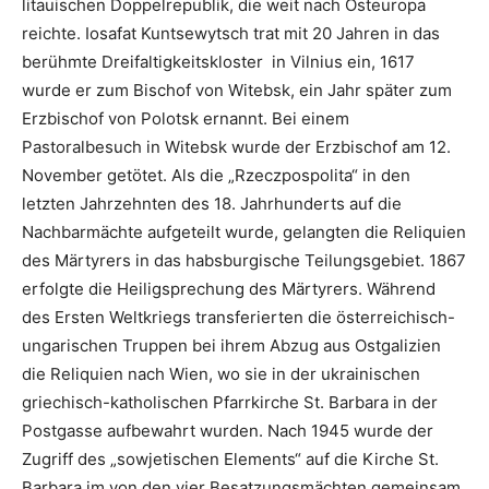
litauischen Doppelrepublik, die weit nach Osteuropa
reichte. Iosafat Kuntsewytsch trat mit 20 Jahren in das
berühmte Dreifaltigkeitskloster in Vilnius ein, 1617
wurde er zum Bischof von Witebsk, ein Jahr später zum
Erzbischof von Polotsk ernannt. Bei einem
Pastoralbesuch in Witebsk wurde der Erzbischof am 12.
November getötet. Als die „Rzeczpospolita“ in den
letzten Jahrzehnten des 18. Jahrhunderts auf die
Nachbarmächte aufgeteilt wurde, gelangten die Reliquien
des Märtyrers in das habsburgische Teilungsgebiet. 1867
erfolgte die Heiligsprechung des Märtyrers. Während
des Ersten Weltkriegs transferierten die österreichisch-
ungarischen Truppen bei ihrem Abzug aus Ostgalizien
die Reliquien nach Wien, wo sie in der ukrainischen
griechisch-katholischen Pfarrkirche St. Barbara in der
Postgasse aufbewahrt wurden. Nach 1945 wurde der
Zugriff des „sowjetischen Elements“ auf die Kirche St.
Barbara im von den vier Besatzungsmächten gemeinsam