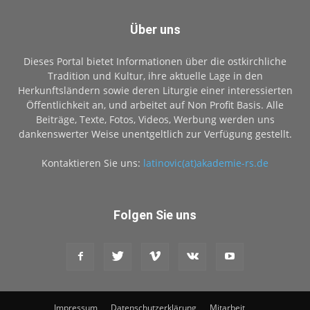
Über uns
Dieses Portal bietet Informationen über die ostkirchliche
Tradition und Kultur, ihre aktuelle Lage in den
Herkunftsländern sowie deren Liturgie einer interessierten
Öffentlichkeit an, und arbeitet auf Non Profit Basis. Alle
Beiträge, Texte, Fotos, Videos, Werbung werden uns
dankenswerter Weise unentgeltlich zur Verfügung gestellt.
Kontaktieren Sie uns:
latinovic(at)akademie-rs.de
Folgen Sie uns
Impressum
Datenschutzerklärung
Mitarbeit