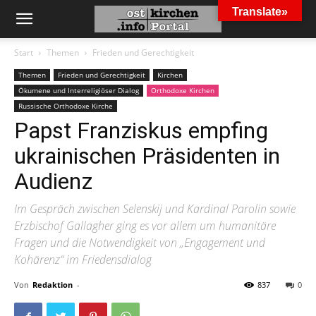
Translate»
Start
Themen
Frieden und Gerechtigkeit
Themen
Frieden und Gerechtigkeit
Kirchen
Ökumene und Interreligiöser Dialog
Orthodoxe Kirchen
Russische Orthodoxe Kirche
Papst Franziskus empfing
ukrainischen Präsidenten in
Audienz
Im Gespräch zwischen Selenskij und Kardinal Parolin sowie
Erzbischof Gallagher ging es vor allem um humanitäre
Fragen und die Notwendigkeit von „Engagement und
Kohärenz“ im Friedensdialog
Von
Redaktion
-
837
0