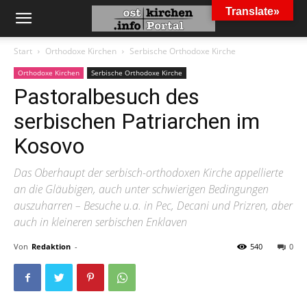
Translate»
Start
Orthodoxe Kirchen
Serbische Orthodoxe Kirche
Orthodoxe Kirchen
Serbische Orthodoxe Kirche
Pastoralbesuch des
serbischen Patriarchen im
Kosovo
Das Oberhaupt der serbisch-orthodoxen Kirche appellierte
an die Gläubigen, auch unter schwierigen Bedingungen
auszuharren – Besuche u.a. in Pec, Decani und Prizren, aber
auch in kleineren serbischen Enklaven
Von
Redaktion
-
540
0