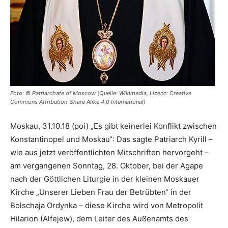
Foto: © Patriarchate of Moscow (Quelle: Wikimedia, Lizenz: Creative
Commons Attribution-Share Alike 4.0 International)
Moskau, 31.10.18 (poi) „Es gibt keinerlei Konflikt zwischen
Konstantinopel und Moskau“: Das sagte Patriarch Kyrill –
wie aus jetzt veröffentlichten Mitschriften hervorgeht –
am vergangenen Sonntag, 28. Oktober, bei der Agape
nach der Göttlichen Liturgie in der kleinen Moskauer
Kirche „Unserer Lieben Frau der Betrübten“ in der
Bolschaja Ordynka – diese Kirche wird von Metropolit
Hilarion (Alfejew), dem Leiter des Außenamts des