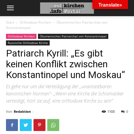
Translate»
Start
Orthodoxe Kirchen
Ökumenisches Patriarchat von
Konstantinopel
Orthodoxe Kirchen
Ökumenisches Patriarchat von Konstantinopel
Russische Orthodoxe Kirche
Patriarch Kyrill: „Es gibt
keinen Konflikt zwischen
Konstantinopel und Moskau“
Es gehe nur um die Verteidigung der „unantastbaren
kanonischen Normen“- „Wenn eine Kirche die Schismatiker
verteidigt, hört sie auf, eine orthodoxe Kirche zu sein“
Von
Redaktion
-
1103
0