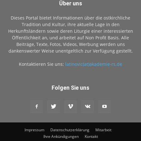
Über uns
Dieses Portal bietet Informationen über die ostkirchliche
Tradition und Kultur, ihre aktuelle Lage in den
Herkunftsländern sowie deren Liturgie einer interessierten
Öffentlichkeit an, und arbeitet auf Non Profit Basis. Alle
Beiträge, Texte, Fotos, Videos, Werbung werden uns
dankenswerter Weise unentgeltlich zur Verfügung gestellt.
Kontaktieren Sie uns:
latinovic(at)akademie-rs.de
Folgen Sie uns
Impressum
Datenschutzerklärung
Mitarbeit
Ihre Ankündigungen
Kontakt