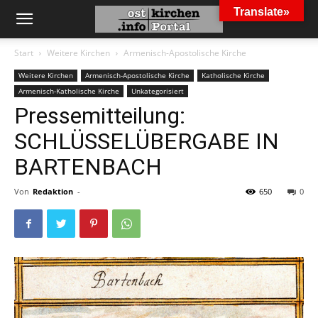
Translate»
Start
Weitere Kirchen
Armenisch-Apostolische Kirche
Weitere Kirchen
Armenisch-Apostolische Kirche
Katholische Kirche
Armenisch-Katholische Kirche
Unkategorisiert
Pressemitteilung:
SCHLÜSSELÜBERGABE IN
BARTENBACH
Von
Redaktion
-
650
0