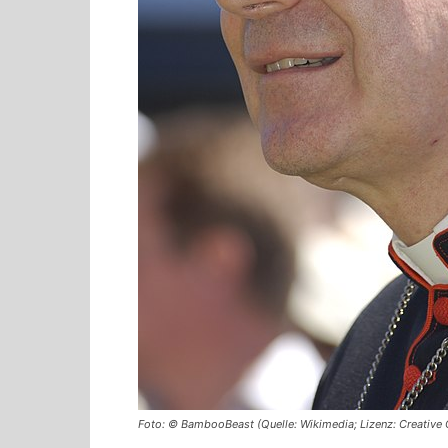
Foto: © BambooBeast (Quelle: Wikimedia; Lizenz: Creative