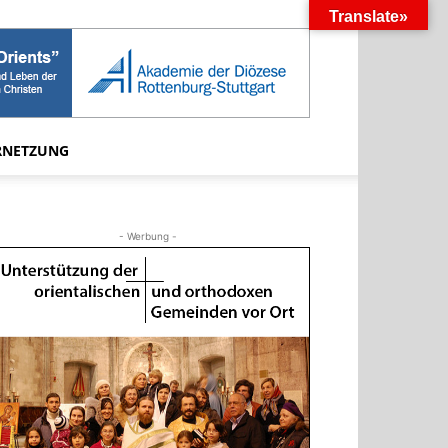
Translate»
RNETZUNG
- Werbung -