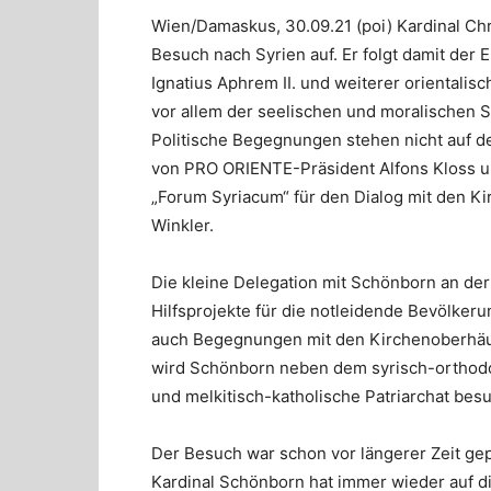
Wien/Damaskus, 30.09.21 (poi) Kardinal Ch
Besuch nach Syrien auf. Er folgt damit der
Ignatius Aphrem II. und weiterer orientalis
vor allem der seelischen und moralischen 
Politische Begegnungen stehen nicht auf d
von PRO ORIENTE-Präsident Alfons Kloss
„Forum Syriacum“ für den Dialog mit den Kir
Winkler.
Die kleine Delegation mit Schönborn an der
Hilfsprojekte für die notleidende Bevölk
auch Begegnungen mit den Kirchenoberhäup
wird Schönborn neben dem syrisch-orthodox
und melkitisch-katholische Patriarchat bes
Der Besuch war schon vor längerer Zeit ge
Kardinal Schönborn hat immer wieder auf d