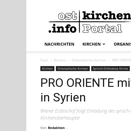
ostkirchen.info
NACHRICHTEN
KIRCHEN
ORGANI
Start
Kirchen
Orientalische Kirchen
PRO ORIENTE
Kirchen
Orientalische Kirchen
Syrisch-Orthodoxe Kirche
PRO ORIENTE mit
in Syrien
Wiener Erzbischof folgt Einladung des syrisch
Kirchenoberhäupter
Von
Redaktion
-