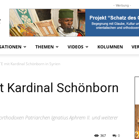
- Werbung -
SATIONEN
THEMEN
VIDEOS
KOLUMNEN
VE
 mit Kardinal Schönborn in Syrien
 Kardinal Schönborn
-orthodoxen Patriarchen Ignatius Aphrem II. und weiterer
367
0