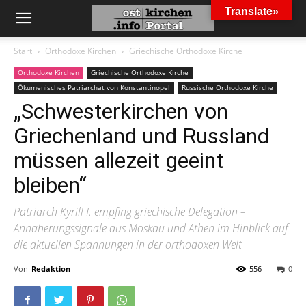
Translate»
Start
Orthodoxe Kirchen
Griechische Orthodoxe Kirche
Orthodoxe Kirchen
Griechische Orthodoxe Kirche
Ökumenisches Patriarchat von Konstantinopel
Russische Orthodoxe Kirche
„Schwesterkirchen von
Griechenland und Russland
müssen allezeit geeint
bleiben“
Patriarch Kyrill I. empfing griechische Delegation –
Annäherungssignale aus Moskau und Athen im Hinblick auf
die aktuellen Spannungen in der orthodoxen Welt
Von
Redaktion
-
556
0