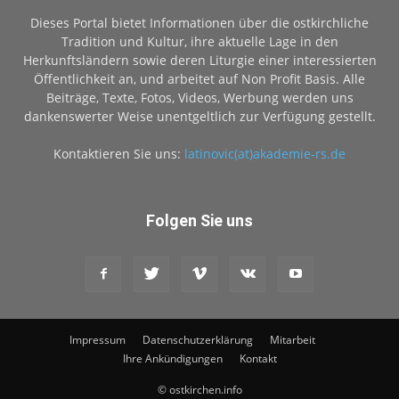
Dieses Portal bietet Informationen über die ostkirchliche
Tradition und Kultur, ihre aktuelle Lage in den
Herkunftsländern sowie deren Liturgie einer interessierten
Öffentlichkeit an, und arbeitet auf Non Profit Basis. Alle
Beiträge, Texte, Fotos, Videos, Werbung werden uns
dankenswerter Weise unentgeltlich zur Verfügung gestellt.
Kontaktieren Sie uns:
latinovic(at)akademie-rs.de
Folgen Sie uns
Impressum
Datenschutzerklärung
Mitarbeit
Ihre Ankündigungen
Kontakt
© ostkirchen.info