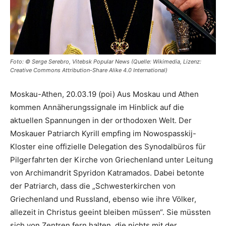
Foto: © Serge Serebro, Vitebsk Popular News (Quelle: Wikimedia, Lizenz:
Creative Commons Attribution-Share Alike 4.0 International)
Moskau-Athen, 20.03.19 (poi) Aus Moskau und Athen
kommen Annäherungssignale im Hinblick auf die
aktuellen Spannungen in der orthodoxen Welt. Der
Moskauer Patriarch Kyrill empfing im Nowospasskij-
Kloster eine offizielle Delegation des Synodalbüros für
Pilgerfahrten der Kirche von Griechenland unter Leitung
von Archimandrit Spyridon Katramados. Dabei betonte
der Patriarch, dass die „Schwesterkirchen von
Griechenland und Russland, ebenso wie ihre Völker,
allezeit in Christus geeint bleiben müssen“. Sie müssten
sich von Zentren fern halten, die nichts mit der