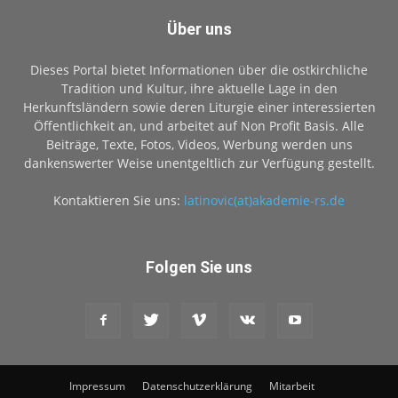
Über uns
Dieses Portal bietet Informationen über die ostkirchliche
Tradition und Kultur, ihre aktuelle Lage in den
Herkunftsländern sowie deren Liturgie einer interessierten
Öffentlichkeit an, und arbeitet auf Non Profit Basis. Alle
Beiträge, Texte, Fotos, Videos, Werbung werden uns
dankenswerter Weise unentgeltlich zur Verfügung gestellt.
Kontaktieren Sie uns:
latinovic(at)akademie-rs.de
Folgen Sie uns
Impressum
Datenschutzerklärung
Mitarbeit