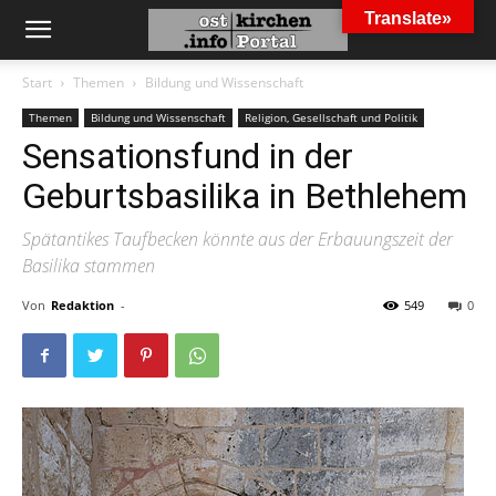
Translate»
Start
Themen
Bildung und Wissenschaft
Themen
Bildung und Wissenschaft
Religion, Gesellschaft und Politik
Sensationsfund in der
Geburtsbasilika in Bethlehem
Spätantikes Taufbecken könnte aus der Erbauungszeit der
Basilika stammen
Von
Redaktion
-
549
0