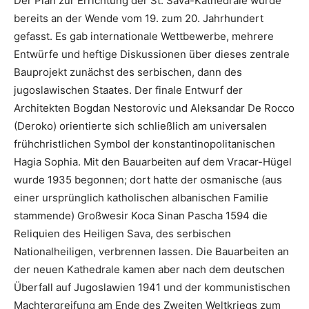
Der Plan zur Errichtung der St. Sava-Kathedrale wurde
bereits an der Wende vom 19. zum 20. Jahrhundert
gefasst. Es gab internationale Wettbewerbe, mehrere
Entwürfe und heftige Diskussionen über dieses zentrale
Bauprojekt zunächst des serbischen, dann des
jugoslawischen Staates. Der finale Entwurf der
Architekten Bogdan Nestorovic und Aleksandar De Rocco
(Deroko) orientierte sich schließlich am universalen
frühchristlichen Symbol der konstantinopolitanischen
Hagia Sophia. Mit den Bauarbeiten auf dem Vracar-Hügel
wurde 1935 begonnen; dort hatte der osmanische (aus
einer ursprünglich katholischen albanischen Familie
stammende) Großwesir Koca Sinan Pascha 1594 die
Reliquien des Heiligen Sava, des serbischen
Nationalheiligen, verbrennen lassen. Die Bauarbeiten an
der neuen Kathedrale kamen aber nach dem deutschen
Überfall auf Jugoslawien 1941 und der kommunistischen
Machtergreifung am Ende des Zweiten Weltkriegs zum