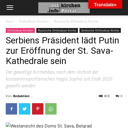
Translate»
Start
Orthodoxe Kirchen
Russische Orthodoxe Kirche
Orthodoxe Kirchen
Russische Orthodoxe Kirche
Serbische Orthodoxe Kirche
Serbiens Präsident lädt Putin
zur Eröffnung der St. Sava-
Kathedrale sein
Der gewaltige Kirchenbau nach dem Vorbild der
konstantinopolitanischen Hagia Sophia soll Ende 2020
geweiht werden
Von
Redaktion
-
613
0