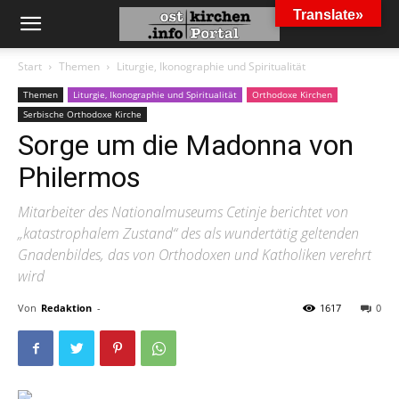
Translate»
Start
Themen
Liturgie, Ikonographie und Spiritualität
Themen
Liturgie, Ikonographie und Spiritualität
Orthodoxe Kirchen
Serbische Orthodoxe Kirche
Sorge um die Madonna von
Philermos
Mitarbeiter des Nationalmuseums Cetinje berichtet von
„katastrophalem Zustand“ des als wundertätig geltenden
Gnadenbildes, das von Orthodoxen und Katholiken verehrt
wird
Von
Redaktion
-
1617
0