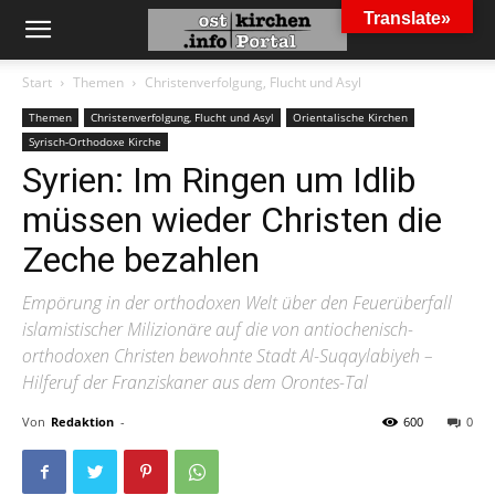
Translate»
Start
Themen
Christenverfolgung, Flucht und Asyl
Themen
Christenverfolgung, Flucht und Asyl
Orientalische Kirchen
Syrisch-Orthodoxe Kirche
Syrien: Im Ringen um Idlib
müssen wieder Christen die
Zeche bezahlen
Empörung in der orthodoxen Welt über den Feuerüberfall
islamistischer Milizionäre auf die von antiochenisch-
orthodoxen Christen bewohnte Stadt Al-Suqaylabiyeh –
Hilferuf der Franziskaner aus dem Orontes-Tal
Von
Redaktion
-
600
0