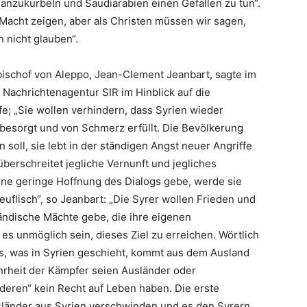
anzukurbeln und Saudiarabien einen Gefallen zu tun“.
 Macht zeigen, aber als Christen müssen wir sagen,
 nicht glauben“.
bischof von Aleppo, Jean-Clement Jeanbart, sagte im
 Nachrichtenagentur SIR im Hinblick auf die
fe; „Sie wollen verhindern, dass Syrien wieder
d besorgt und von Schmerz erfüllt. Die Bevölkerung
 soll, sie lebt in der ständigen Angst neuer Angriffe
berschreitet jegliche Vernunft und jegliches
ine geringe Hoffnung des Dialogs gebe, werde sie
uflisch“, so Jeanbart: „Die Syrer wollen Frieden und
ländische Mächte gebe, die ihre eigenen
es unmöglich sein, dieses Ziel zu erreichen. Wörtlich
lles, was in Syrien geschieht, kommt aus dem Ausland
hrheit der Kämpfer seien Ausländer oder
deren“ kein Recht auf Leben haben. Die erste
usländer aus Syrien verschwinden und es den Syrern