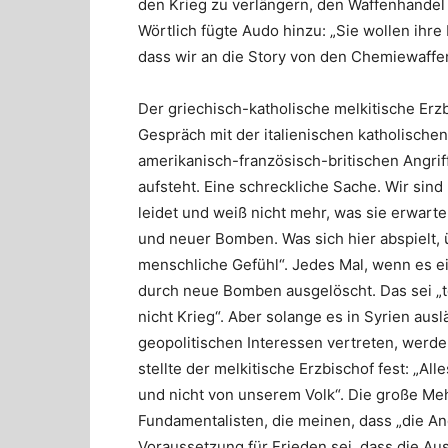
den Krieg zu verlängern, den Waffenhandel 
Wörtlich fügte Audo hinzu: „Sie wollen ihre
dass wir an die Story von den Chemiewaffen
Der griechisch-katholische melkitische Erz
Gespräch mit der italienischen katholischen
amerikanisch-französisch-britischen Angrif
aufsteht. Eine schreckliche Sache. Wir sin
leidet und weiß nicht mehr, was sie erwarten
und neuer Bomben. Was sich hier abspielt, ü
menschliche Gefühl“. Jedes Mal, wenn es e
durch neue Bomben ausgelöscht. Das sei „te
nicht Krieg“. Aber solange es in Syrien aus
geopolitischen Interessen vertreten, werde 
stellte der melkitische Erzbischof fest: „A
und nicht von unserem Volk“. Die große Me
Fundamentalisten, die meinen, dass „die An
Voraussetzung für Frieden sei, dass die A