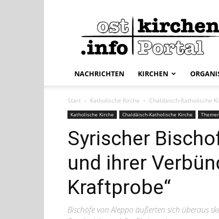
ostkirchen.info
NACHRICHTEN
KIRCHEN
ORGANI
Start
Katholische Kirche
Chaldäisch-Katholische K
Katholische Kirche
Chaldäisch-Katholische Kirche
Theme
Syrischer Bischo
und ihrer Verbün
Kraftprobe“
Bischöfe von Aleppo äußerten sich überaus sk