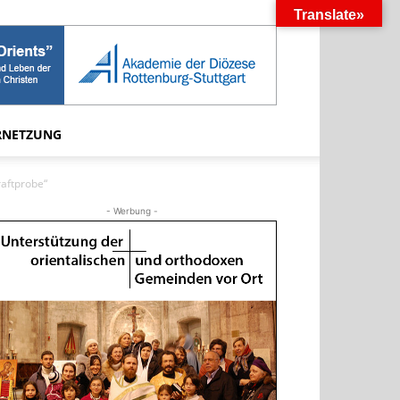
Translate»
RNETZUNG
raftprobe“
- Werbung -