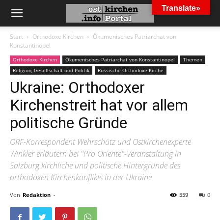
Translate»
Start
Orthodoxe Kirchen
Ökumenisches Patriarchat von
Konstantinopel
Orthodoxe Kirchen
Ökumenisches Patriarchat von Konstantinopel
Themen
Religion, Gesellschaft und Politik
Russische Orthodoxe Kirche
Ukraine: Orthodoxer
Kirchenstreit hat vor allem
politische Gründe
ORF-Korrespondent Wehrschütz und Ostkirchenexperte
Winkler erläutern bei "Pro Oriente"-Veranstaltung in
Salzburg kirchliche und politische Hintergründe des
orthodoxen Kirchenkonflikts in der Ukraine
Von
Redaktion
-
559
0