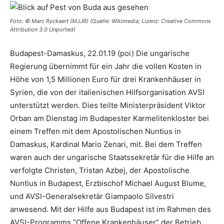
Foto: © Marc Ryckaert (MJJR) (Quelle: Wikimedia; Lizenz: Creative Commons
Attribution 3.0 Unported)
Budapest-Damaskus, 22.01.19 (poi) Die ungarische
Regierung übernimmt für ein Jahr die vollen Kosten in
Höhe von 1,5 Millionen Euro für drei Krankenhäuser in
Syrien, die von der italienischen Hilfsorganisation AVSI
unterstützt werden. Dies teilte Ministerpräsident Viktor
Orban am Dienstag im Budapester Karmelitenkloster bei
einem Treffen mit dem Apostolischen Nuntius in
Damaskus, Kardinal Mario Zenari, mit. Bei dem Treffen
waren auch der ungarische Staatssekretär für die Hilfe an
verfolgte Christen, Tristan Azbej, der Apostolische
Nuntius in Budapest, Erzbischof Michael August Blume,
und AVSI-Generalsekretär Giampaolo Silvestri
anwesend. Mit der Hilfe aus Budapest ist im Rahmen des
AVSI-Programms “Offene Krankenhäuser” der Betrieb