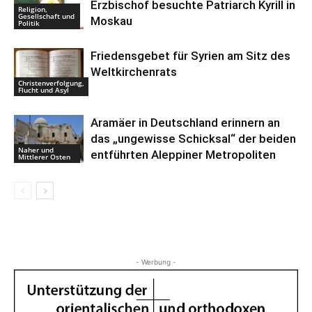
Erzbischof besuchte Patriarch Kyrill in
Religion,
Gesellschaft und
Moskau
Politik
Friedensgebet für Syrien am Sitz des
Weltkirchenrats
Christenverfolgung,
Flucht und Asyl
Aramäer in Deutschland erinnern an
das „ungewisse Schicksal“ der beiden
Naher und
entführten Aleppiner Metropoliten
Mittlerer Osten
- Werbung -