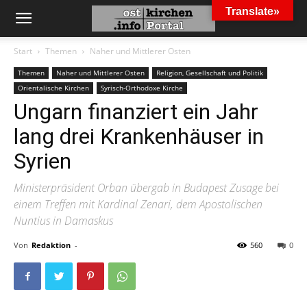
Translate»
Start
Themen
Naher und Mittlerer Osten
Themen
Naher und Mittlerer Osten
Religion, Gesellschaft und Politik
Orientalische Kirchen
Syrisch-Orthodoxe Kirche
Ungarn finanziert ein Jahr
lang drei Krankenhäuser in
Syrien
Ministerpräsident Orban übergab in Budapest Zusage bei
einem Treffen mit Kardinal Zenari, dem Apostolischen
Nuntius in Damaskus
Von
Redaktion
-
560
0