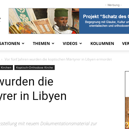
- Werbung -
SATIONEN
THEMEN
VIDEOS
KOLUMNEN
VE
Vor fünf Jahren wurden die koptischen Märtyrer in Libyen ermordet
 Kirchen
Koptisch-Orthodoxe Kirche
wurden die
rer in Libyen
usstellung mit neuem Dokumentationsmaterial zur