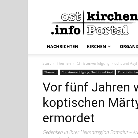
ostkirchen.info
NACHRICHTEN
KIRCHEN
ORGANI
Start
Themen
Christenverfolgung, Flucht und Asyl
Themen
Christenverfolgung, Flucht und Asyl
Orientalische
Vor fünf Jahren 
koptischen Märty
ermordet
Gedenken in ihrer Heimatregion Samalut – A