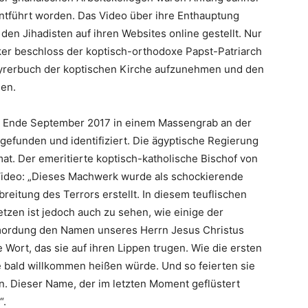
ntführt worden. Das Video über ihre Enthauptung
en Jihadisten auf ihren Websites online gestellt. Nur
er beschloss der koptisch-orthodoxe Papst-Patriarch
rtyrerbuch der koptischen Kirche aufzunehmen und den
men.
en Ende September 2017 in einem Massengrab an der
 gefunden und identifiziert. Die ägyptische Regierung
mat. Der emeritierte koptisch-katholische Bischof von
 Video: „Dieses Machwerk wurde als schockierende
reitung des Terrors erstellt. In diesem teuflischen
etzen ist jedoch auch zu sehen, wie einige der
mordung den Namen unseres Herrn Jesus Christus
Wort, das sie auf ihren Lippen trugen. Wie die ersten
ie bald willkommen heißen würde. Und so feierten sie
. Dieser Name, der im letzten Moment geflüstert
“.