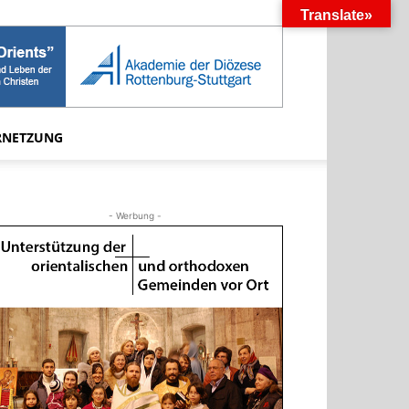
Translate»
RNETZUNG
- Werbung -