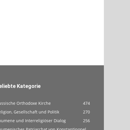
eliebte Kategorie
ussische Orthodoxe Kirche
474
ligion, Gesellschaft und Politik
270
kumene und Interreligiöser Dialog
256
kumenisches Patriarchat von Konstantinopel