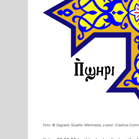
Foto: © Sagredo (Quelle: Wikimedia, Lizenz: Creative Comm