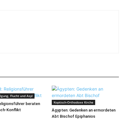
lgung, Flucht und Asyl
Koptisch-Orthodoxe Kirche
eligionsführer beraten
ch-Konflikt
Ägypten: Gedenken an ermordeten
Abt Bischof Epiphanios