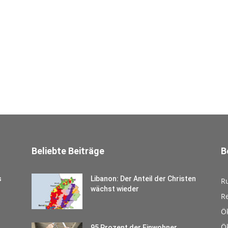
Beliebte Beiträge
B
s
Libanon: Der Anteil der Christen
R
wächst wieder
Re
Ö
Ö
95 Prozent der Einwohner