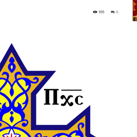
935
0