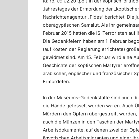
Kairo, 09.02.20 (poi) In der koptisch-ortho
Jahrestages der Ermordung der „koptischen 
Nachrichtenagentur „Fides“ berichtet. Die
oberägyptischen Samalut. Als ihr gemeinsam
Februar 2015 hatten die IS-Terroristen auf i
Die Gedenkfeiern haben am 1. Februar begon
(auf Kosten der Regierung errichtete) gro
gewidmet sind. Am 15. Februar wird eine A
Geschichte der koptischen Märtyrer eröffnet
arabischer, englischer und französischer S
Ermordeten.
In der Museums-Gedenkstätte sind auch di
die Hände gefesselt worden waren. Auch Üb
Mördern den Opfern übergestreift wurden,
auch die Münzen in den Taschen der Märty
Arbeitsdokumente, auf denen zwei der Opfer
ägyptischen Arbeitsmigranten und einer ih