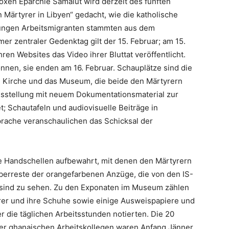
doxen Eparchie Samalut wird derzeit des fünften
Märtyrer in Libyen“ gedacht, wie die katholische
 jungen Arbeitsmigranten stammten aus dem
er zentraler Gedenktag gilt der 15. Februar; am 15.
hren Websites das Video ihrer Bluttat veröffentlicht.
nen, sie enden am 16. Februar. Schauplätze sind die
ße Kirche und das Museum, die beide den Märtyrern
usstellung mit neuem Dokumentationsmaterial zur
; Schautafeln und audiovisuelle Beiträge in
prache veranschaulichen das Schicksal der
e Handschellen aufbewahrt, mit denen den Märtyrern
erreste der orangefarbenen Anzüge, die von den IS-
 sind zu sehen. Zu den Exponaten im Museum zählen
rer und ihre Schuhe sowie einige Ausweispapiere und
 die täglichen Arbeitsstunden notierten. Die 20
rer ghanaischen Arbeitskollegen waren Anfang Jänner