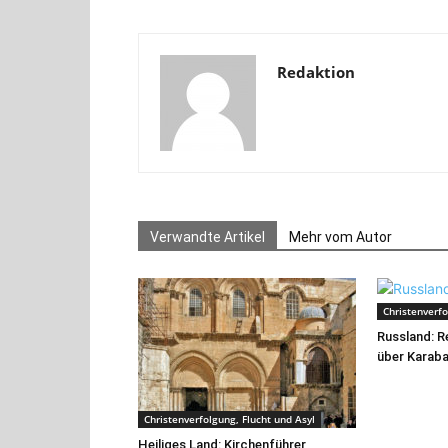
Redaktion
Verwandte Artikel
Mehr vom Autor
Christenverfo
Russland: R
über Karaba
Christenverfolgung, Flucht und Asyl
Heiliges Land: Kirchenführer