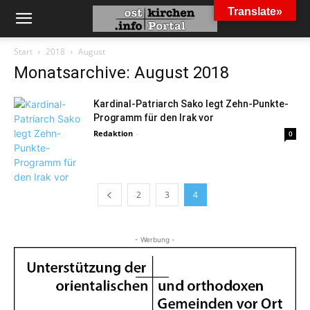
Translate»
Start
2018
August
Monatsarchive: August 2018
Kardinal-Patriarch Sako legt Zehn-Punkte-
Programm für den Irak vor
Redaktion
-
0
2
3
4
- Werbung -