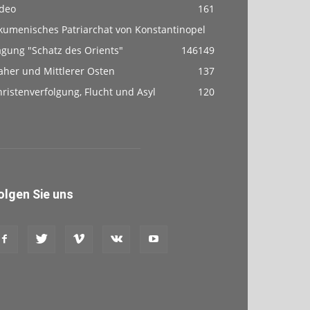
ideo
161
kumenisches Patriarchat von Konstantinopel
agung "Schatz des Orients"
146
149
aher und Mittlerer Osten
137
ristenverfolgung, Flucht und Asyl
120
olgen Sie uns