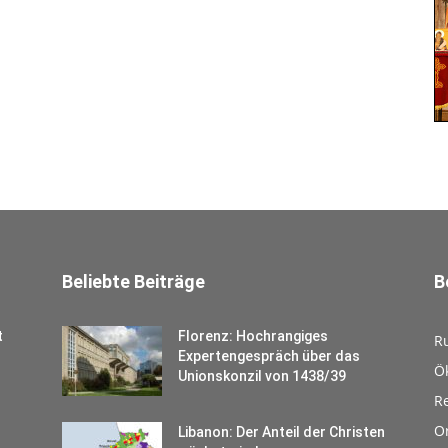
Beliebte Beiträge
B
t
Florenz: Hochrangiges
R
Expertengespräch über das
Ö
Unionskonzil von 1438/39
Re
O
Libanon: Der Anteil der Christen