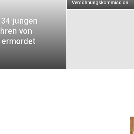
Versöhnungskommission
 34 jungen
ahren von
n ermordet