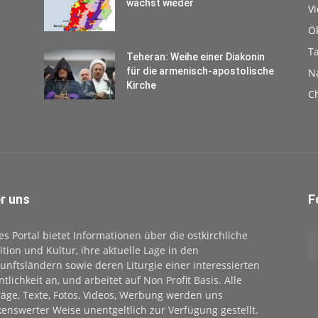
wächst wieder
V
Ö
T
Teheran: Weihe einer Diakonin
für die armenisch-apostolische
N
Kirche
Ch
r uns
F
es Portal bietet Informationen über die ostkirchliche
ition und Kultur, ihre aktuelle Lage in den
unftsländern sowie deren Liturgie einer interessierten
ntlichkeit an, und arbeitet auf Non Profit Basis. Alle
räge, Texte, Fotos, Videos, Werbung werden uns
enswerter Weise unentgeltlich zur Verfügung gestellt.