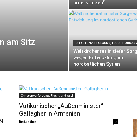
unterstützen“
en am Sitz
CHRISTENVERFOLGUNG, FLUCHT UND AS
Weltkirchenrat in tiefer Sor
wegen Entwicklung im
nordöstlichen Syrien
Christenverfolgung, Flucht und Asyl
Vatikanischer „Außenminister“
Gallagher in Armenien
ng
Redaktion
-
0