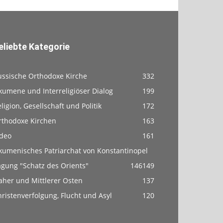
eliebte Kategorie
ussische Orthodoxe Kirche
332
kumene und Interreligiöser Dialog
199
ligion, Gesellschaft und Politik
172
rthodoxe Kirchen
163
ideo
161
kumenisches Patriarchat von Konstantinopel
agung "Schatz des Orients"
146
149
aher und Mittlerer Osten
137
ristenverfolgung, Flucht und Asyl
120