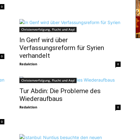
0
Christenverfolgung, Flucht und Asyl
In Genf wird über
Verfassungsreform für Syrien
verhandelt
0
Redaktion
-
0
Christenverfolgung, Flucht und Asyl
Tur Abdin: Die Probleme des
Wiederaufbaus
Redaktion
-
0
0