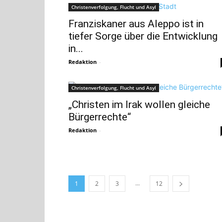
Christenverfolgung, Flucht und Asyl
Franziskaner aus Aleppo ist in
tiefer Sorge über die Entwicklung
in...
Redaktion
-
Christenverfolgung, Flucht und Asyl
„Christen im Irak wollen gleiche
Bürgerrechte“
Redaktion
-
...
1
2
3
12