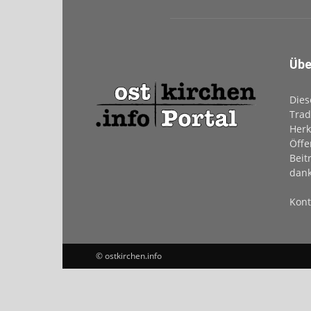
Übe
Dies
Trad
Herk
Öffe
Beit
dank
Kont
© ostkirchen.info