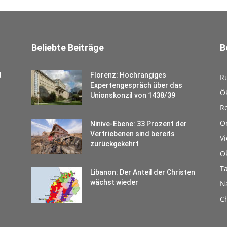
Beliebte Beiträge
B
t
Florenz: Hochrangiges
R
Expertengespräch über das
Ö
Unionskonzil von 1438/39
Re
O
Ninive-Ebene: 33 Prozent der
Vertriebenen sind bereits
V
zurückgekehrt
Ö
T
Libanon: Der Anteil der Christen
wächst wieder
N
Ch