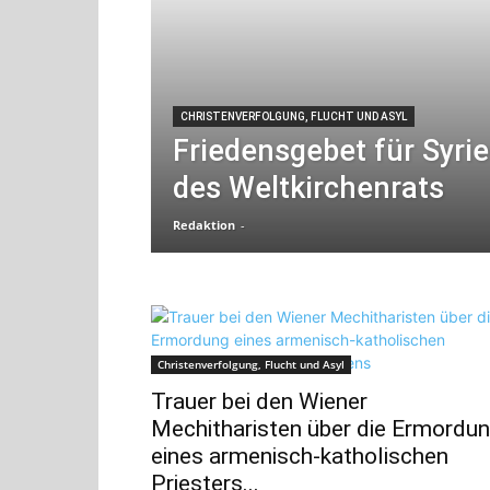
CHRISTENVERFOLGUNG, FLUCHT UND ASYL
Friedensgebet für Syri
des Weltkirchenrats
Redaktion
-
Christenverfolgung, Flucht und Asyl
Trauer bei den Wiener
Mechitharisten über die Ermordu
eines armenisch-katholischen
Priesters...