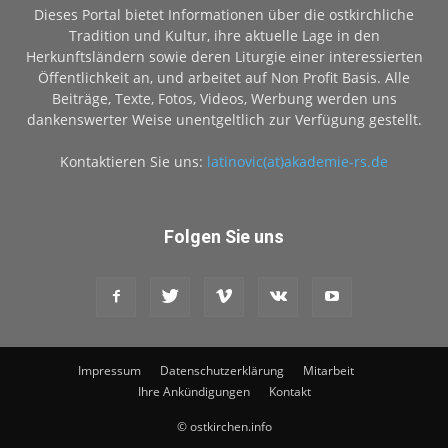
Dieses Portal bietet Informationen über die ostkirchliche
Tradition und Kultur, ihre aktuelle Lage in den
Herkunftsländern sowie deren Liturgie einer interessierten
Öffentlichkeit an, und arbeitet auf Non Profit Basis. Alle
Beiträge, Texte, Fotos, Videos, Werbung werden uns
dankenswerter Weise unentgeltlich zur Verfügung gestellt.
Kontaktieren Sie uns:
latinovic(at)akademie-rs.de
Folgen Sie uns
Impressum
Datenschutzerklärung
Mitarbeit
Ihre Ankündigungen
Kontakt
© ostkirchen.info