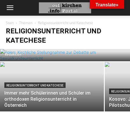
Translate»
Start
Themen
Religionsunterricht und Katechese
RELIGIONSUNTERRICHT UND
RELIGIONSUNTERRICHT UND KATECHESE
Polen: Kirchliche Stellungnahme zur
KATECHESE
Debatte um Sexualkundeunterricht
Redaktion
-
RELIGIONSUNTERRICHT UND KATECHESE
RELIGIONSU
Immer mehr Schülerinnen und Schüler im
orthodoxen Religionsunterricht in
Kosovo: J
Österreich
Pilotschu