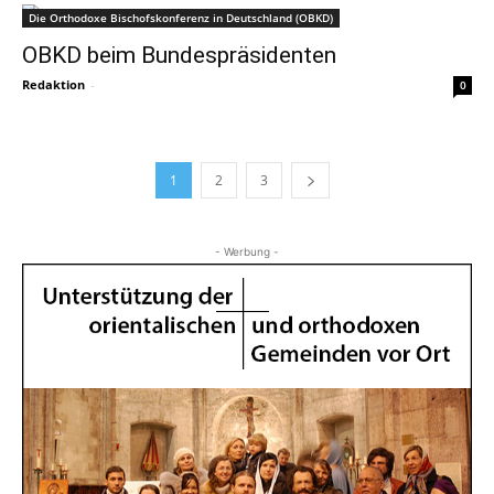
Die Orthodoxe Bischofskonferenz in Deutschland (OBKD)
OBKD beim Bundespräsidenten
Redaktion
-
0
1
2
3
- Werbung -