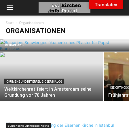
Translate»
BULGARISCHE ORTHODOXE KIRCHE
Start
Organisationen
Bulgarien: Schwieriges ökumenisches
ORGANISATIONEN
Pflaster für Papst Franziskus
Redaktion
-
ÖKUMENE UND INTERRELIGIÖSER DIALOG
DIE ORTHODO
Weltkirchenrat feiert in Amsterdam seine
Gründung vor 70 Jahren
Frühjahr
Bulgarische Orthodoxe Kirche