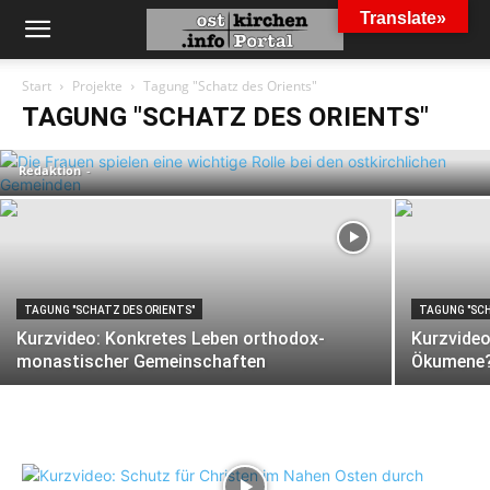
Translate»
TAGUNG "SCHATZ DES ORIENTS"
Start
Projekte
Tagung "Schatz des Orients"
Die Frauen spielen eine wichtige Rolle bei
TAGUNG "SCHATZ DES ORIENTS"
den ostkirchlichen Gemeinden
Redaktion
-
TAGUNG "SCHATZ DES ORIENTS"
TAGUNG "SCH
Kurzvideo: Konkretes Leben orthodox-
Kurzvideo
monastischer Gemeinschaften
Ökumene