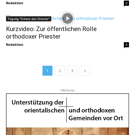
Redaktion
-
0
Tagung "Schatz des Orients"
Kurzvideo: Zur öffentlichen Rolle
orthodoxer Priester
Redaktion
-
0
1
2
3
- Werbung -