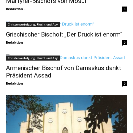
Märtyrer-Bischofs von Mosul
Redaktion
-
0
Christenverfolgung, Flucht und Asyl
Griechischer Bischof: „Der Druck ist enorm“
Redaktion
-
0
Christenverfolgung, Flucht und Asyl
Armenischer Bischof von Damaskus dankt
Präsident Assad
Redaktion
-
0