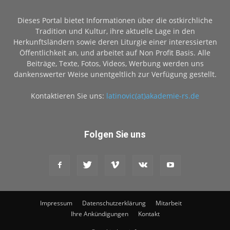
Dieses Portal bietet Informationen über die ostkirchliche
Tradition und Kultur, ihre aktuelle Lage in den
Herkunftsländern sowie deren Liturgie einer interessierten
Öffentlichkeit an, und arbeitet auf Non Profit Basis. Alle
Beiträge, Texte, Fotos, Videos, Werbung werden uns
dankenswerter Weise unentgeltlich zur Verfügung gestellt.
Kontaktieren Sie uns:
latinovic(at)akademie-rs.de
Folgen Sie uns
Impressum
Datenschutzerklärung
Mitarbeit
Ihre Ankündigungen
Kontakt