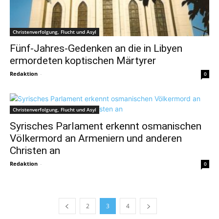
Christenverfolgung, Flucht und Asyl
Fünf-Jahres-Gedenken an die in Libyen
ermordeten koptischen Märtyrer
Redaktion
-
0
Christenverfolgung, Flucht und Asyl
Syrisches Parlament erkennt osmanischen
Völkermord an Armeniern und anderen
Christen an
Redaktion
-
0
2
3
4