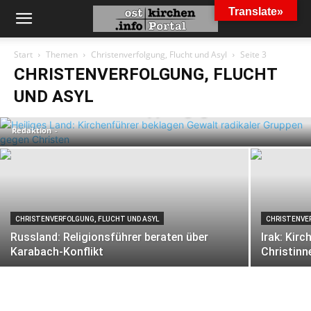
Translate»
Start
Themen
Christenverfolgung, Flucht und Asyl
Seite 3
CHRISTENVERFOLGUNG, FLUCHT
CHRISTENVERFOLGUNG, FLUCHT UND ASYL
Heiliges Land: Kirchenführer beklagen
UND ASYL
Gewalt radikaler Gruppen gegen Christen
Redaktion
-
CHRISTENVERFOLGUNG, FLUCHT UND ASYL
CHRISTENVE
Russland: Religionsführer beraten über
Irak: Kir
Karabach-Konflikt
Christinn