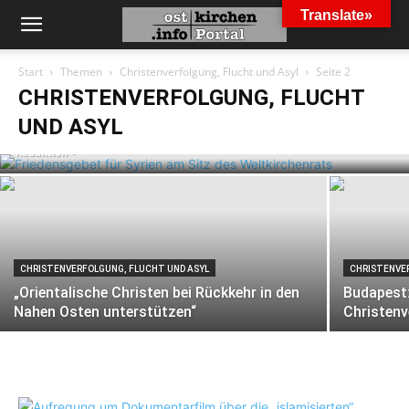
Translate»
Start
Themen
Christenverfolgung, Flucht und Asyl
Seite 2
CHRISTENVERFOLGUNG, FLUCHT UND ASYL
CHRISTENVERFOLGUNG, FLUCHT
Friedensgebet für Syrien am Sitz des
Weltkirchenrats
UND ASYL
Redaktion
-
CHRISTENVERFOLGUNG, FLUCHT UND ASYL
CHRISTENVE
„Orientalische Christen bei Rückkehr in den
Budapest:
Nahen Osten unterstützen“
Christen