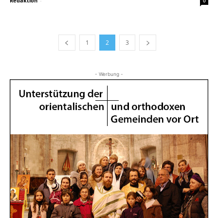
Redaktion
-
0
1
2
3
- Werbung -