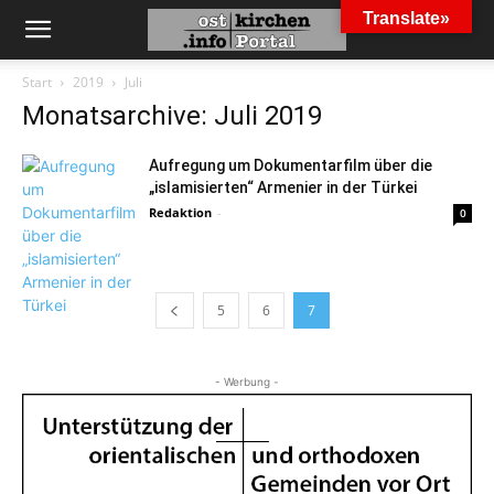
Translate»
Start
2019
Juli
Monatsarchive: Juli 2019
Aufregung um Dokumentarfilm über die
„islamisierten“ Armenier in der Türkei
Redaktion
-
0
5
6
7
- Werbung -